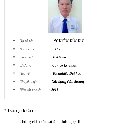
Họ và tên :
NGUYỄN TẤN TÀI
Ngày sinh :
1987
Quốc tịch :
Việt Nam
Chức vụ :
Cán bộ kỹ thuật
Học vấn :
Tốt nghiệp Đại học
Chuyên ngành :
Xây dựng Cầu đường
Năm tốt nghiệp :
2011
* Đào tạo khác:
+ Chứng chỉ khảo sát địa hình hạng II.