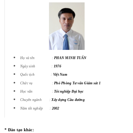
Họ và tên :
PHAN MINH TUẤN
Ngày sinh :
1976
Quốc tịch :
Việt Nam
Chức vụ :
Phó Phòng Tư vấn Giám sát 1
Học vấn :
Tốt nghiệp Đại học
Chuyên ngành :
Xây dựng Cầu đường
Năm tốt nghiệp :
2002
* Đào tạo khác: