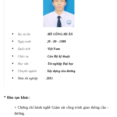
Họ và tên :
HỒ CÔNG HUẤN
Ngày sinh :
29 - 09 - 1989
Quốc tịch :
Việt Nam
Chức vụ :
Cán Bộ kỹ thuật
Học vấn :
Tốt nghiệp Đại học
Chuyên ngành :
Xây dựng cầu đường
Năm tốt nghiệp :
2011
* Đào tạo khác:
+ Chứng chỉ hành nghề Giám sát công trình giao thông cầu –
đường.