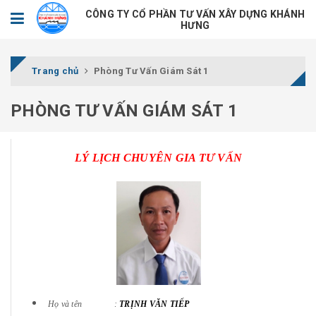
CÔNG TY CỔ PHẦN TƯ VẤN XÂY DỰNG KHÁNH
HƯNG
Trang chủ
Phòng Tư Vấn Giám Sát 1
PHÒNG TƯ VẤN GIÁM SÁT 1
LÝ LỊCH CHUYÊN GIA TƯ VẤN
Họ và tên :
TRỊNH VĂN TIẾP