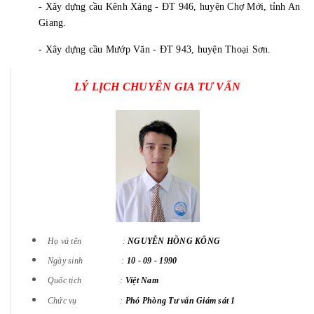
- Xây dựng cầu Kênh Xáng - ĐT 946, huyện Chợ Mới, tỉnh An
Giang.
- Xây dựng cầu Mướp Văn - ĐT 943, huyện Thoại Sơn.
LÝ LỊCH CHUYÊN GIA TƯ VẤN
Họ và tên :
NGUYỄN HỒNG KÔNG
Ngày sinh :
10 - 09 - 1990
Quốc tịch :
Việt Nam
Chức vụ :
Phó Phòng Tư vấn Giám sát 1