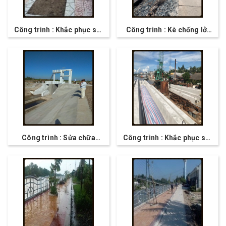
Công trình : Khắc phục sạt
Công trình : Kè chống lở,
lở bờ sông trên địa bàn
chắn sóng đồ biên phòng
huyện Kế Sách
634, tỉnh Sóc Trăng
Công trình : Sửa chữa
Công trình : Khắc phục sạt
cống T4, thị xã Vĩnh Châu,
lở bờ sông rạch vọp (Đoạn
tỉnh Sóc Trăng
qua khu vực chợ cầu lộ, xã
thới an hội, huyện Kế
Sách), tỉnh Sóc Trăng