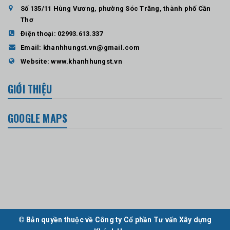
Số 135/11 Hùng Vương, phường Sóc Trăng, thành phố Cần
Thơ
Điện thoại:
02993.613.337
Email:
khanhhungst.vn@gmail.com
Website:
www.khanhhungst.vn
GIỚI THIỆU
GOOGLE MAPS
© Bản quyền thuộc về Công ty Cổ phần Tư vấn Xây dựng