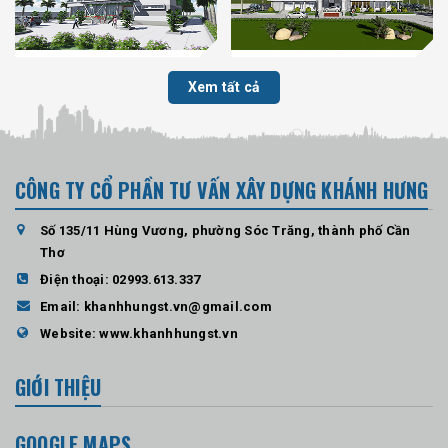
Xem tất cả
CÔNG TY CỔ PHẦN TƯ VẤN XÂY DỰNG KHÁNH HƯNG
Số 135/11 Hùng Vương, phường Sóc Trăng, thành phố Cần
Thơ
Điện thoại:
02993.613.337
Email:
khanhhungst.vn@gmail.com
Website:
www.khanhhungst.vn
GIỚI THIỆU
GOOGLE MAPS