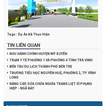
Tags :
Dự Án Đã Thực Hiện
TIN LIÊN QUAN
KHU HÀNH CHÍNH HUYỆN MỸ XUYÊN
TRẠM Y TẾ PHƯỜNG 1 VÀ PHƯỜNG 4 TỈNH TRÀ VINH
BẾN TÀU DU LỊCH THÀNH PHỐ BẾN TRE
TRƯỜNG TIỂU HỌC NGUYỄN HUỆ, PHƯỜNG 2, TP. VĨNH
LONG
NÂNG CẤP, SỬA CHỮA NGHĨA TRANG LIỆT SĨ PHỤNG
HIỆP - NGÃ BẢY