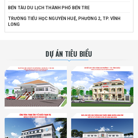
BẾN TÀU DU LỊCH THÀNH PHỐ BẾN TRE
TRƯỜNG TIỂU HỌC NGUYỄN HUỆ, PHƯỜNG 2, TP. VĨNH
LONG
DỰ ÁN TIÊU BIỂU