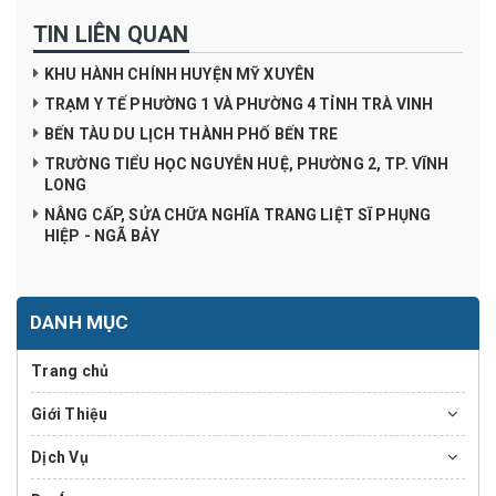
TIN LIÊN QUAN
KHU HÀNH CHÍNH HUYỆN MỸ XUYÊN
TRẠM Y TẾ PHƯỜNG 1 VÀ PHƯỜNG 4 TỈNH TRÀ VINH
BẾN TÀU DU LỊCH THÀNH PHỐ BẾN TRE
TRƯỜNG TIỂU HỌC NGUYỄN HUỆ, PHƯỜNG 2, TP. VĨNH
LONG
NÂNG CẤP, SỬA CHỮA NGHĨA TRANG LIỆT SĨ PHỤNG
HIỆP - NGÃ BẢY
DANH MỤC
Trang chủ
Giới Thiệu
Dịch Vụ