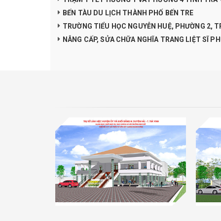
BẾN TÀU DU LỊCH THÀNH PHỐ BẾN TRE
TRƯỜNG TIỂU HỌC NGUYỄN HUỆ, PHƯỜNG 2, TP
NÂNG CẤP, SỬA CHỮA NGHĨA TRANG LIỆT SĨ PH