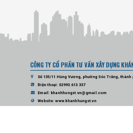
CÔNG TY CỔ PHẦN TƯ VẤN XÂY DỰNG KHÁ
Số 135/11 Hùng Vương, phường Sóc Trăng, thành
Điện thoại:
02993.613.337
Email:
khanhhungst.vn@gmail.com
Website:
www.khanhhungst.vn
© Bản quyề