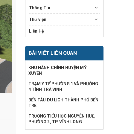
Thông Tin
Thư viện
Liên Hệ
BÀI VIẾT LIÊN QUAN
KHU HÀNH CHÍNH HUYỆN MỸ
XUYÊN
TRẠM Y TẾ PHƯỜNG 1 VÀ PHƯỜNG
4 TỈNH TRÀ VINH
BẾN TÀU DU LỊCH THÀNH PHỐ BẾN
TRE
TRƯỜNG TIỂU HỌC NGUYỄN HUỆ,
PHƯỜNG 2, TP. VĨNH LONG