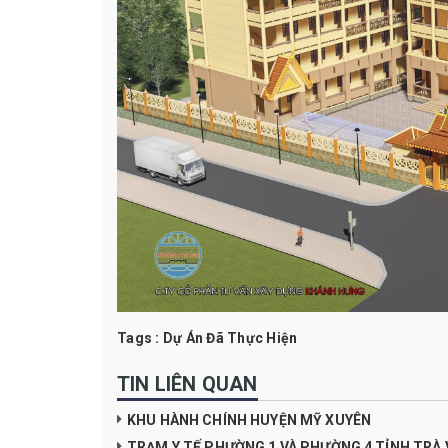
Tags :
Dự Án Đã Thực Hiện
TIN LIÊN QUAN
KHU HÀNH CHÍNH HUYỆN MỸ XUYÊN
TRẠM Y TẾ PHƯỜNG 1 VÀ PHƯỜNG 4 TỈNH TRÀ 