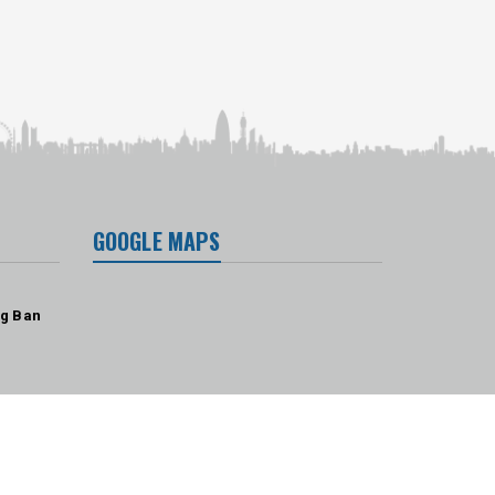
GOOGLE MAPS
ng Ban
ấp bởi
Sapo