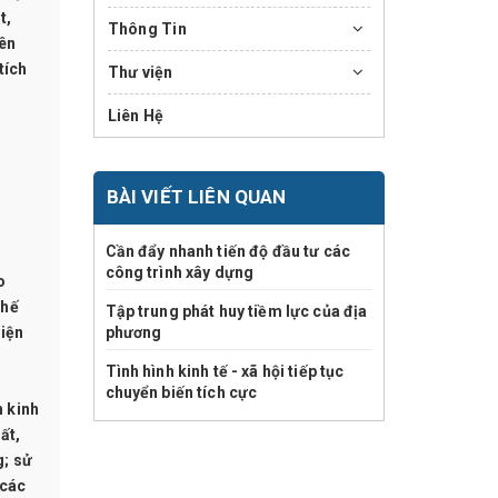
t,
Thông Tin
rên
tích
Thư viện
Liên Hệ
BÀI VIẾT LIÊN QUAN
Cần đẩy nhanh tiến độ đầu tư các
công trình xây dựng
o
thế
Tập trung phát huy tiềm lực của địa
diện
phương
Tình hình kinh tế - xã hội tiếp tục
chuyển biến tích cực
h kinh
ất,
g; sử
 các