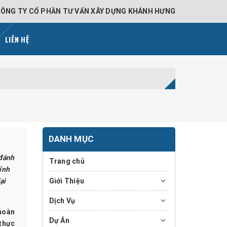
ÔNG TY CỔ PHẦN TƯ VẤN XÂY DỰNG KHÁNH HƯNG
LIÊN HỆ
DANH MỤC
 đánh
Trang chủ
ỉnh
ại
Giới Thiệu
Dịch Vụ
 hoàn
Dự Án
 thực