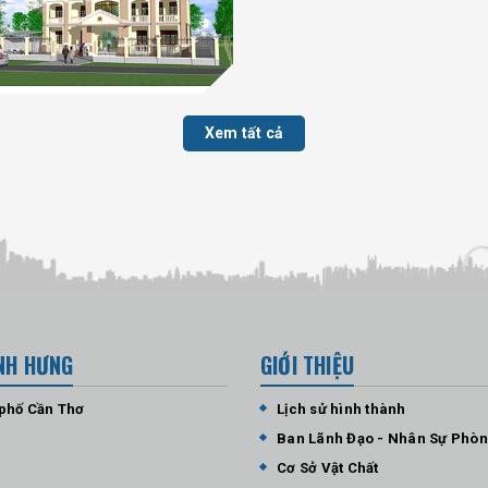
Xem tất cả
NH HƯNG
GIỚI THIỆU
 phố Cần Thơ
Lịch sử hình thành
Ban Lãnh Đạo - Nhân Sự Phò
Cơ Sở Vật Chất