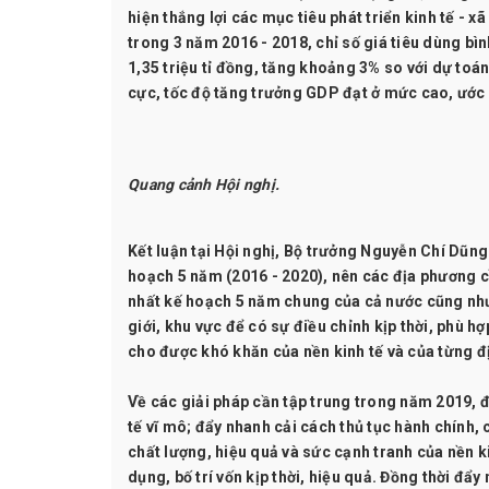
hiện thắng lợi các mục tiêu phát triển kinh tế - x
trong 3 năm 2016 - 2018, chỉ số giá tiêu dùng bì
1,35 triệu tỉ đồng, tăng khoảng 3% so với dự toá
cực, tốc độ tăng trưởng GDP đạt ở mức cao, ướ
Quang cảnh Hội nghị.
Kết luận tại Hội nghị, Bộ trưởng Nguyễn Chí Dũn
hoạch 5 năm (2016 - 2020), nên các địa phương cầ
nhất kế hoạch 5 năm chung của cả nước cũng như 
giới, khu vực để có sự điều chỉnh kịp thời, phù 
cho được khó khăn của nền kinh tế và của từng đ
Về các giải pháp cần tập trung trong năm 2019, 
tế vĩ mô; đẩy nhanh cải cách thủ tục hành chính,
chất lượng, hiệu quả và sức cạnh tranh của nền 
dụng, bố trí vốn kịp thời, hiệu quả. Đồng thời đ