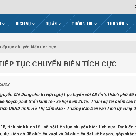
C
ỆU
DỊCH VỤ
DỰ ÁN
THÔNG TIN
THƯ VIỆN
 tiếp tục chuyển biến tích cực
 TIẾP TỤC CHUYỂN BIẾN TÍCH CỰC
/2023
uyễn Chí Dũng chủ trì Hội nghị trực tuyến với 63 tỉnh, thành phố để
 kế hoạch phát triển kinh tế - xã hội năm 2019. Tham dự tại điểm cầu t
tịch UBND tỉnh; Hồ Thị Cẩm Đào - Trưởng Ban Dân vận Tỉnh ủy cùng đ
 tình hình kinh tế - xã hội tiếp tục chuyển biến tích cực. Dự kiến
, dự kiến có 08 chỉ tiêu vượt và 04 chỉ tiêu đạt kế hoạch, góp phần