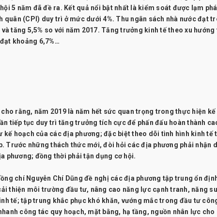
ã hội 5 năm đã đề ra. Kết quả nổi bật nhất là kiểm soát được lạm phá
nh quân (CPI) duy trì ở mức dưới 4%. Thu ngân sách nhà nước đạt t
n và tăng 5,5% so với năm 2017. Tăng trưởng kinh tế theo xu hướng 
c đạt khoảng 6,7%…
g cho rằng, năm 2019 là năm hết sức quan trọng trong thực hiện kế
n tiếp tục duy trì tăng trưởng tích cực để phấn đấu hoàn thành ca
kế hoạch của các địa phương; đặc biệt theo dõi tình hình kinh tế 
hợp. Trước những thách thức mới, đòi hỏi các địa phương phải nhận 
ịa phương; đồng thời phải tận dụng cơ hội.
đồng chí Nguyễn Chí Dũng đề nghị các địa phương tập trung ổn địn
 cải thiện môi trường đầu tư, nâng cao năng lực cạnh tranh, năng su
kinh tế; tập trung khắc phục khó khăn, vướng mắc trong đầu tư côn
ẩy nhanh công tác quy hoạch, mặt bằng, hạ tầng, nguồn nhân lực cho