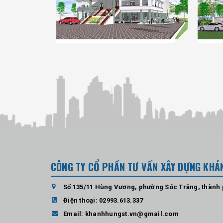
CÔNG TY CỔ PHẦN TƯ VẤN XÂY DỰNG KHÁ
Số 135/11 Hùng Vương, phường Sóc Trăng, thành
Điện thoại:
02993.613.337
Email:
khanhhungst.vn@gmail.com