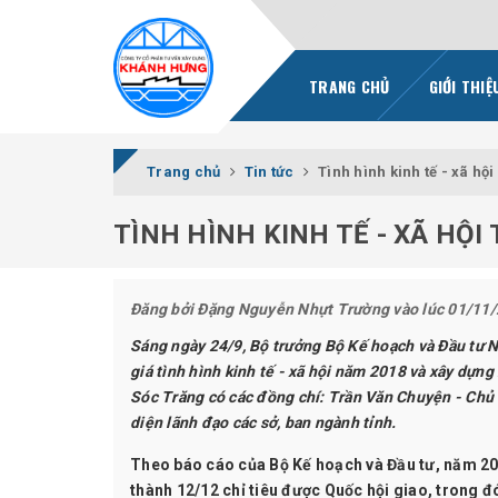
TRANG CHỦ
GIỚI THI
Trang chủ
Tin tức
Tình hình kinh tế - xã hội
TÌNH HÌNH KINH TẾ - XÃ HỘI
Đăng bởi
Đặng Nguyễn Nhựt Trường
vào lúc 01/11
Sáng ngày 24/9, Bộ trưởng Bộ Kế hoạch và Đầu tư Ng
giá tình hình kinh tế - xã hội năm 2018 và xây dựng
Sóc Trăng có các đồng chí: Trần Văn Chuyện - Chủ 
diện lãnh đạo các sở, ban ngành tỉnh.
Theo báo cáo của Bộ Kế hoạch và Đầu tư, năm 2018,
thành 12/12 chỉ tiêu được Quốc hội giao, trong đó